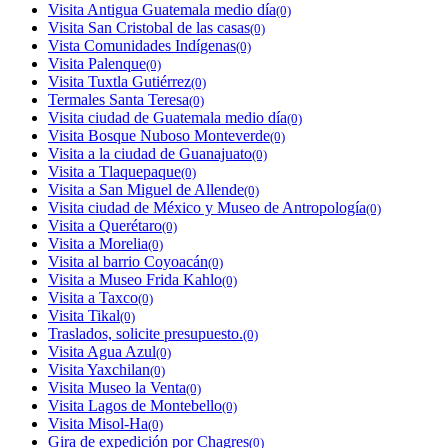
Visita Antigua Guatemala medio día
(0)
Visita San Cristobal de las casas
(0)
Vista Comunidades Indígenas
(0)
Visita Palenque
(0)
Visita Tuxtla Gutiérrez
(0)
Termales Santa Teresa
(0)
Visita ciudad de Guatemala medio día
(0)
Visita Bosque Nuboso Monteverde
(0)
Visita a la ciudad de Guanajuato
(0)
Visita a Tlaquepaque
(0)
Visita a San Miguel de Allende
(0)
Visita ciudad de México y Museo de Antropología
(0)
Visita a Querétaro
(0)
Visita a Morelia
(0)
Visita al barrio Coyoacán
(0)
Visita a Museo Frida Kahlo
(0)
Visita a Taxco
(0)
Visita Tikal
(0)
Traslados, solicite presupuesto.
(0)
Visita Agua Azul
(0)
Visita Yaxchilan
(0)
Visita Museo la Venta
(0)
Visita Lagos de Montebello
(0)
Visita Misol-Ha
(0)
Gira de expedición por Chagres
(0)