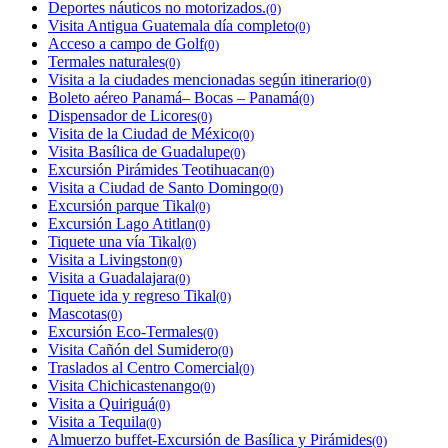
Deportes náuticos no motorizados.
(0)
Visita Antigua Guatemala día completo
(0)
Acceso a campo de Golf
(0)
Termales naturales
(0)
Visita a la ciudades mencionadas según itinerario
(0)
Boleto aéreo Panamá– Bocas – Panamá
(0)
Dispensador de Licores
(0)
Visita de la Ciudad de México
(0)
Visita Basílica de Guadalupe
(0)
Excursión Pirámides Teotihuacan
(0)
Visita a Ciudad de Santo Domingo
(0)
Excursión parque Tikal
(0)
Excursión Lago Atitlan
(0)
Tiquete una vía Tikal
(0)
Visita a Livingston
(0)
Visita a Guadalajara
(0)
Tiquete ida y regreso Tikal
(0)
Mascotas
(0)
Excursión Eco-Termales
(0)
Visita Cañón del Sumidero
(0)
Traslados al Centro Comercial
(0)
Visita Chichicastenango
(0)
Visita a Quiriguá
(0)
Visita a Tequila
(0)
Almuerzo buffet-Excursión de Basílica y Pirámides
(0)