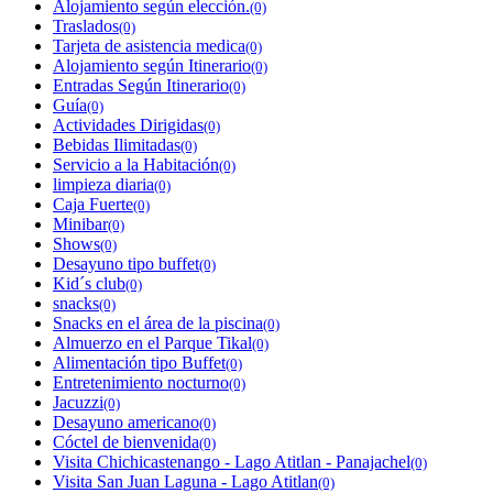
Alojamiento según elección.
(0)
Traslados
(0)
Tarjeta de asistencia medica
(0)
Alojamiento según Itinerario
(0)
Entradas Según Itinerario
(0)
Guía
(0)
Actividades Dirigidas
(0)
Bebidas Ilimitadas
(0)
Servicio a la Habitación
(0)
limpieza diaria
(0)
Caja Fuerte
(0)
Minibar
(0)
Shows
(0)
Desayuno tipo buffet
(0)
Kid´s club
(0)
snacks
(0)
Snacks en el área de la piscina
(0)
Almuerzo en el Parque Tikal
(0)
Alimentación tipo Buffet
(0)
Entretenimiento nocturno
(0)
Jacuzzi
(0)
Desayuno americano
(0)
Cóctel de bienvenida
(0)
Visita Chichicastenango - Lago Atitlan - Panajachel
(0)
Visita San Juan Laguna - Lago Atitlan
(0)