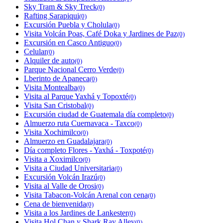
Sky Tram & Sky Treck
(0)
Rafting Sarapiqui
(0)
Excursión Puebla y Cholula
(0)
Visita Volcán Poas, Café Doka y Jardines de Paz
(0)
Excursión en Casco Antiguo
(0)
Celular
(0)
Alquiler de auto
(0)
Parque Nacional Cerro Verde
(0)
Lberinto de Apaneca
(0)
Visita Montealba
(0)
Visita al Parque Yaxhá y Topoxté
(0)
Visita San Cristobal
(0)
Excursión ciudad de Guatemala día completo
(0)
Almuerzo ruta Cuernavaca - Taxco
(0)
Visita Xochimilco
(0)
Almuerzo en Guadalajara
(0)
Día completo Flores - Yaxhá - Toxpoté
(0)
Visita a Xoximilco
(0)
Visita a Ciudad Universitaria
(0)
Excursión Volcán Irazú
(0)
Visita al Valle de Orosi
(0)
Visita Tabacon-Volcán Arenal con cena
(0)
Cena de bienvenida
(0)
Visita a los Jardines de Lankester
(0)
Visita Hol Chan y Shark Ray Alley
(0)