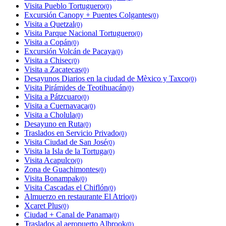
Visita Pueblo Tortuguero
(0)
Excursión Canopy + Puentes Colgantes
(0)
Visita a Quetzal
(0)
Visita Parque Nacional Tortuguero
(0)
Visita a Copán
(0)
Excursión Volcán de Pacaya
(0)
Visita a Chisec
(0)
Visita a Zacatecas
(0)
Desayunos Diarios en la ciudad de Mèxico y Taxco
(0)
Visita Pirámides de Teotihuacán
(0)
Visita a Pátzcuaro
(0)
Visita a Cuernavaca
(0)
Visita a Cholula
(0)
Desayuno en Ruta
(0)
Traslados en Servicio Privado
(0)
Visita Ciudad de San José
(0)
Visita la Isla de la Tortuga
(0)
Visita Acapulco
(0)
Zona de Guachimontes
(0)
Visita Bonampak
(0)
Visita Cascadas el Chiflón
(0)
Almuerzo en restaurante El Atrio
(0)
Xcaret Plus
(0)
Ciudad + Canal de Panama
(0)
Traslados al aeropuerto Albrook
(0)