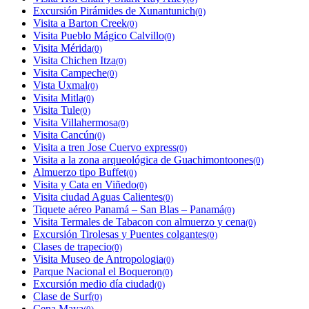
Excursión Pirámides de Xunantunich
(0)
Visita a Barton Creek
(0)
Visita Pueblo Mágico Calvillo
(0)
Visita Mérida
(0)
Visita Chichen Itza
(0)
Visita Campeche
(0)
Vista Uxmal
(0)
Visita Mitla
(0)
Visita Tule
(0)
Visita Villahermosa
(0)
Visita Cancún
(0)
Visita a tren Jose Cuervo express
(0)
Visita a la zona arqueológica de Guachimontoones
(0)
Almuerzo tipo Buffet
(0)
Visita y Cata en Viñedo
(0)
Visita ciudad Aguas Calientes
(0)
Tiquete aéreo Panamá – San Blas – Panamá
(0)
Visita Termales de Tabacon con almuerzo y cena
(0)
Excursión Tirolesas y Puentes colgantes
(0)
Clases de trapecio
(0)
Visita Museo de Antropologia
(0)
Parque Nacional el Boqueron
(0)
Excursión medio día ciudad
(0)
Clase de Surf
(0)
Cena Maya