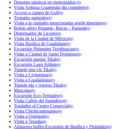
Deportes náuticos no motorizados.
(0)
Visita Antigua Guatemala día completo
(0)
Acceso a campo de Golf
(0)
Termales naturales
(0)
Visita a la ciudades mencionadas según itinerario
(0)
Boleto aéreo Panamá– Bocas – Panamá
(0)
Dispensador de Licores
(0)
Visita de la Ciudad de México
(0)
Visita Basílica de Guadalupe
(0)
Excursión Pirámides Teotihuacan
(0)
Visita a Ciudad de Santo Domingo
(0)
Excursión parque Tikal
(0)
Excursión Lago Atitlan
(0)
Tiquete una vía Tikal
(0)
Visita a Livingston
(0)
Visita a Guadalajara
(0)
Tiquete ida y regreso Tikal
(0)
Mascotas
(0)
Excursión Eco-Termales
(0)
Visita Cañón del Sumidero
(0)
Traslados al Centro Comercial
(0)
Visita Chichicastenango
(0)
Visita a Quiriguá
(0)
Visita a Tequila
(0)
Almuerzo buffet-Excursión de Basílica y Pirámides
(0)