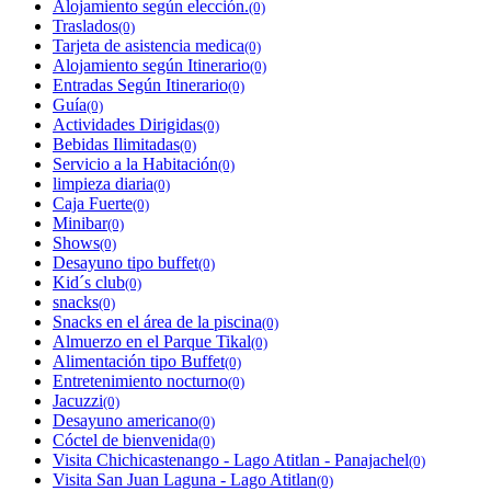
Alojamiento según elección.
(0)
Traslados
(0)
Tarjeta de asistencia medica
(0)
Alojamiento según Itinerario
(0)
Entradas Según Itinerario
(0)
Guía
(0)
Actividades Dirigidas
(0)
Bebidas Ilimitadas
(0)
Servicio a la Habitación
(0)
limpieza diaria
(0)
Caja Fuerte
(0)
Minibar
(0)
Shows
(0)
Desayuno tipo buffet
(0)
Kid´s club
(0)
snacks
(0)
Snacks en el área de la piscina
(0)
Almuerzo en el Parque Tikal
(0)
Alimentación tipo Buffet
(0)
Entretenimiento nocturno
(0)
Jacuzzi
(0)
Desayuno americano
(0)
Cóctel de bienvenida
(0)
Visita Chichicastenango - Lago Atitlan - Panajachel
(0)
Visita San Juan Laguna - Lago Atitlan
(0)