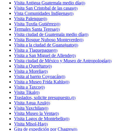
Visita Antigua Guatemala medio día
(0)
Visita San Cristobal de las casas
(0)
Vista Comunidades Indígenas
(0)
Visita Palenque
(0)
Visita Tuxtla Gutiérrez
(0)
Termales Santa Teresa
(0)
Visita ciudad de Guatemala medio día
(0)
Visita Bosque Nuboso Monteverde
(0)
Visita a la ciudad de Guanajuato
(0)
Visita a Tlaquepaque
(0)
Visita a San Miguel de Allende
(0)
Visita ciudad de México y Museo de Antropología
(0)
Visita a Querétaro
(0)
Visita a Morelia
(0)
Visita al barrio Coyoacán
(0)
Visita a Museo Frida Kahlo
(0)
Visita a Taxco
(0)
Visita Tikal
(0)
Traslados, solicite presupuesto.
(0)
Visita Agua Azul
(0)
Visita Yaxchilan
(0)
Visita Museo la Venta
(0)
Visita Lagos de Montebello
(0)
Visita Misol-Ha
(0)
Gira de expedición por Chagres
(0)