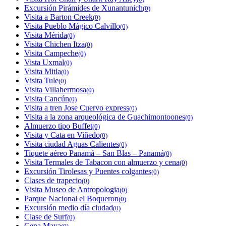
Excursión Pirámides de Xunantunich
(0)
Visita a Barton Creek
(0)
Visita Pueblo Mágico Calvillo
(0)
Visita Mérida
(0)
Visita Chichen Itza
(0)
Visita Campeche
(0)
Vista Uxmal
(0)
Visita Mitla
(0)
Visita Tule
(0)
Visita Villahermosa
(0)
Visita Cancún
(0)
Visita a tren Jose Cuervo express
(0)
Visita a la zona arqueológica de Guachimontoones
(0)
Almuerzo tipo Buffet
(0)
Visita y Cata en Viñedo
(0)
Visita ciudad Aguas Calientes
(0)
Tiquete aéreo Panamá – San Blas – Panamá
(0)
Visita Termales de Tabacon con almuerzo y cena
(0)
Excursión Tirolesas y Puentes colgantes
(0)
Clases de trapecio
(0)
Visita Museo de Antropologia
(0)
Parque Nacional el Boqueron
(0)
Excursión medio día ciudad
(0)
Clase de Surf
(0)
Cena Maya