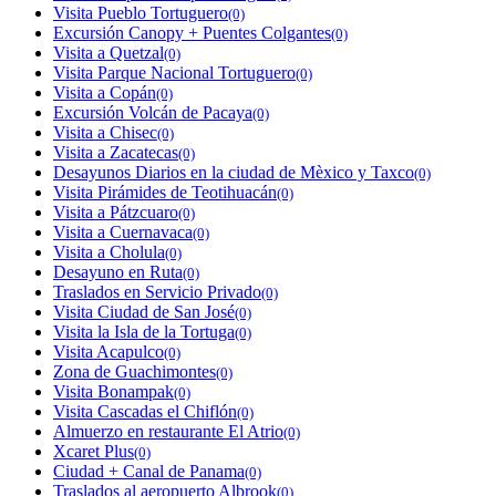
Visita Pueblo Tortuguero
(0)
Excursión Canopy + Puentes Colgantes
(0)
Visita a Quetzal
(0)
Visita Parque Nacional Tortuguero
(0)
Visita a Copán
(0)
Excursión Volcán de Pacaya
(0)
Visita a Chisec
(0)
Visita a Zacatecas
(0)
Desayunos Diarios en la ciudad de Mèxico y Taxco
(0)
Visita Pirámides de Teotihuacán
(0)
Visita a Pátzcuaro
(0)
Visita a Cuernavaca
(0)
Visita a Cholula
(0)
Desayuno en Ruta
(0)
Traslados en Servicio Privado
(0)
Visita Ciudad de San José
(0)
Visita la Isla de la Tortuga
(0)
Visita Acapulco
(0)
Zona de Guachimontes
(0)
Visita Bonampak
(0)
Visita Cascadas el Chiflón
(0)
Almuerzo en restaurante El Atrio
(0)
Xcaret Plus
(0)
Ciudad + Canal de Panama
(0)
Traslados al aeropuerto Albrook
(0)