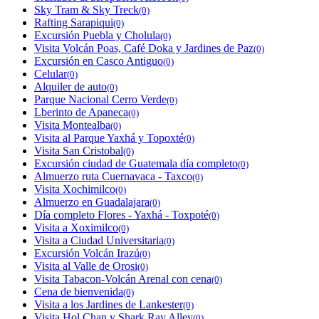
Sky Tram & Sky Treck
(0)
Rafting Sarapiqui
(0)
Excursión Puebla y Cholula
(0)
Visita Volcán Poas, Café Doka y Jardines de Paz
(0)
Excursión en Casco Antiguo
(0)
Celular
(0)
Alquiler de auto
(0)
Parque Nacional Cerro Verde
(0)
Lberinto de Apaneca
(0)
Visita Montealba
(0)
Visita al Parque Yaxhá y Topoxté
(0)
Visita San Cristobal
(0)
Excursión ciudad de Guatemala día completo
(0)
Almuerzo ruta Cuernavaca - Taxco
(0)
Visita Xochimilco
(0)
Almuerzo en Guadalajara
(0)
Día completo Flores - Yaxhá - Toxpoté
(0)
Visita a Xoximilco
(0)
Visita a Ciudad Universitaria
(0)
Excursión Volcán Irazú
(0)
Visita al Valle de Orosi
(0)
Visita Tabacon-Volcán Arenal con cena
(0)
Cena de bienvenida
(0)
Visita a los Jardines de Lankester
(0)
Visita Hol Chan y Shark Ray Alley
(0)