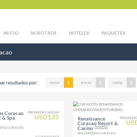
INICIO
NOSOTROS
HOTELES
PAQUETES
acao
ar resultados por:
name
precio
rating
s Curacao
PROMEDIO/NOCHE
USD135
t & Spa
Renaissance
PROMEDI
US
Curacao Resort &
Casino
STAD CURACAO
WILLEMSTAD CURACAO
0 COMENTARIOS