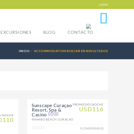
LOGIN
0
EXCURSIONES
BLOG
CONTACTO
INICIO
ACCOMMODATION BUSCAR EN RESULTADOS
Sunscape Curaçao
PROMEDIO/NOCHE
USD116
Resort, Spa &
Casino
O/NOCHE
D110
MAMBO BEACH CURACAO
0 COMENTARIOS