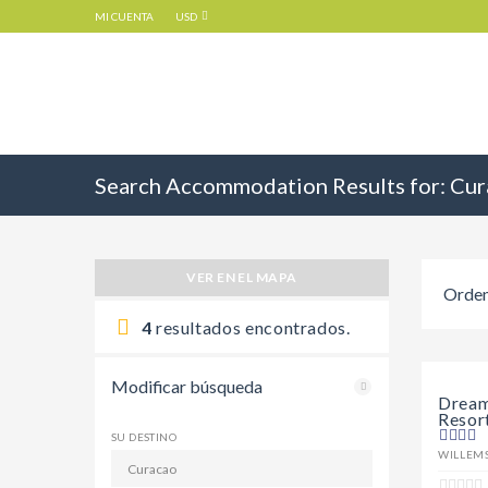
MI CUENTA
USD
Search Accommodation Results for:
Cur
VER EN EL MAPA
Orden
4
resultados encontrados.
Modificar búsqueda
Dream
Resor
SU DESTINO
WILLEM