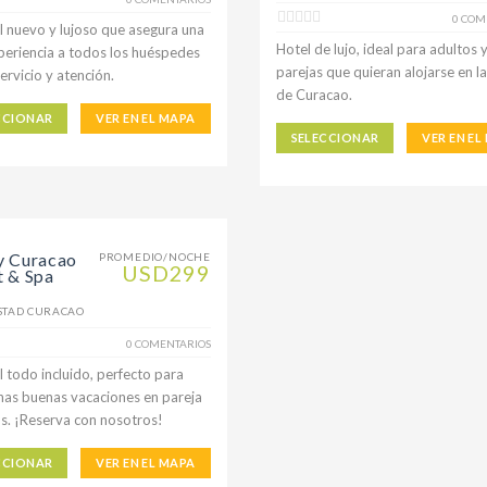
0 COM
l nuevo y lujoso que asegura una
Hotel de lujo, ideal para adultos 
periencia a todos los huéspedes
parejas que quieran alojarse en la
ervicio y atención.
de Curacao.
CCIONAR
VER EN EL MAPA
SELECCIONAR
VER EN EL
y Curacao
PROMEDIO/NOCHE
USD299
t & Spa
STAD CURACAO
0 COMENTARIOS
l todo incluido, perfecto para
nas buenas vacaciones en pareja
s. ¡Reserva con nosotros!
CCIONAR
VER EN EL MAPA