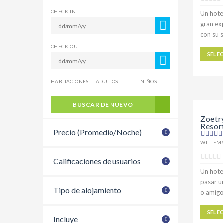
CHECK-IN
Un hote
gran ex
con su s
CHECK-OUT
SELE
HABITACIONES
ADULTOS
NIÑOS
BUSCAR DE NUEVO
Zoetr
Resor
Precio (Promedio/Noche)
WILLEM
Calificaciones de usuarios
Un hote
pasar u
Tipo de alojamiento
o amigo
SELE
Incluye