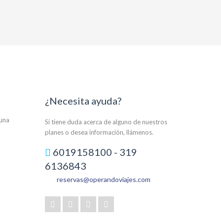
¿Necesita ayuda?
auna
Si tiene duda acerca de alguno de nuestros
planes o desea información, llámenos.
6019158100 - 319
6136843
reservas@operandoviajes.com