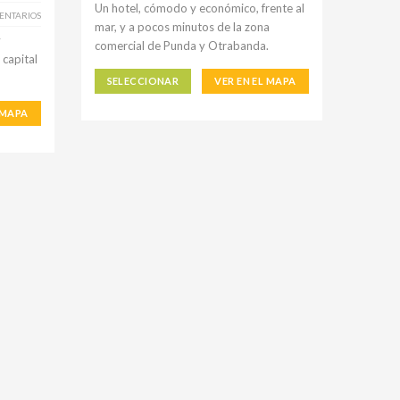
Un hotel, cómodo y económico, frente al
ENTARIOS
mar, y a pocos minutos de la zona
y
comercial de Punda y Otrabanda.
 capital
SELECCIONAR
VER EN EL MAPA
 MAPA