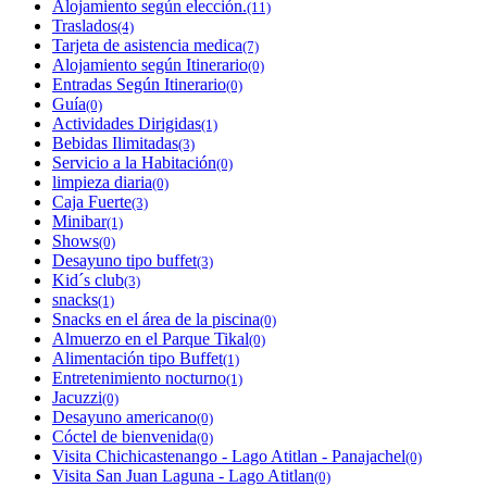
Alojamiento según elección.
(11)
Traslados
(4)
Tarjeta de asistencia medica
(7)
Alojamiento según Itinerario
(0)
Entradas Según Itinerario
(0)
Guía
(0)
Actividades Dirigidas
(1)
Bebidas Ilimitadas
(3)
Servicio a la Habitación
(0)
limpieza diaria
(0)
Caja Fuerte
(3)
Minibar
(1)
Shows
(0)
Desayuno tipo buffet
(3)
Kid´s club
(3)
snacks
(1)
Snacks en el área de la piscina
(0)
Almuerzo en el Parque Tikal
(0)
Alimentación tipo Buffet
(1)
Entretenimiento nocturno
(1)
Jacuzzi
(0)
Desayuno americano
(0)
Cóctel de bienvenida
(0)
Visita Chichicastenango - Lago Atitlan - Panajachel
(0)
Visita San Juan Laguna - Lago Atitlan
(0)