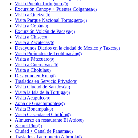
Visita Pueblo Tortuguero
(0)
Excursión Canopy + Puentes Colgantes
(0)
Visita a Quetzal
(0)
Visita Parque Nacional Tortuguero
(0)
Visita a Copán
(0)
Excursión Volcán de Pacaya
(0)
Visita a Chisec
(0)
Visita a Zacatecas
(0)
Desayunos Diarios en la ciudad de Mèxico y Taxco
(0)
Visita Pirámides de Teotihuacán
(0)
Visita a Pátzcuaro
(0)
Visita a Cuernavaca
(0)
Visita a Cholula
(0)
Desayuno en Ruta
(0)
Traslados en Servicio Privado
(0)
Visita Ciudad de San José
(0)
Visita la Isla de la Tortuga
(0)
Visita Acapulco
(0)
Zona de Guachimontes
(0)
Visita Bonampak
(0)
Visita Cascadas el Chiflón
(0)
Almuerzo en restaurante El Atrio
(0)
Xcaret Plus
(0)
Ciudad + Canal de Panama
(0)
Traslados al aeropuerto Albrook
(0)