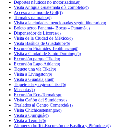
Deportes náuticos no motorizados.
(0)
Visita Antigua Guatemala día completo
(0)
Acceso a campo de Golf
(1)
Termales naturales
(0)
Visita a la ciudades mencionadas según itinerario
(0)
Boleto aéreo Panamá– Bocas – Panamá
(0)
Dispensador de Licores
(0)
Visita de la Ciudad de México
(0)
Visita Basílica de Guadalupe
(0)
Excursión Pirámides Teotihuacan
(0)
Visita a Ciudad de Santo Domingo
(0)
Excursión parque Tikal
(0)
Excursión Lago Atitlan
(0)
Tiquete una vía Tikal
(0)
Visita a Livingston
(0)
Visita a Guadalajara
(0)
Tiquete ida y regreso Tikal
(0)
Mascotas
(1)
Excursión Eco-Termales
(0)
Visita Cañón del Sumidero
(0)
Traslados al Centro Comercial
(1)
Visita Chichicastenango
(0)
Visita a Quiriguá
(0)
Visita a Tequila
(0)
Almuerzo buffet-Excursión de Basílica y Pirámides
(0)