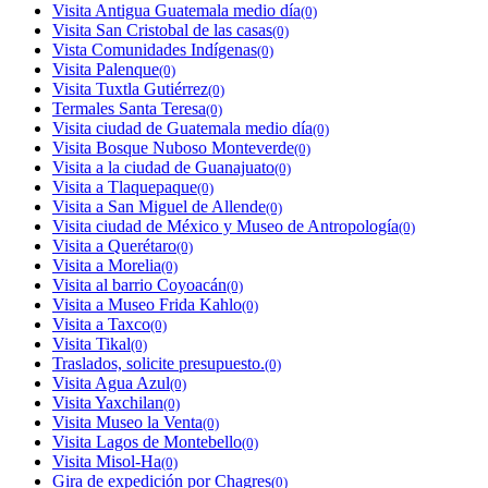
Visita Antigua Guatemala medio día
(0)
Visita San Cristobal de las casas
(0)
Vista Comunidades Indígenas
(0)
Visita Palenque
(0)
Visita Tuxtla Gutiérrez
(0)
Termales Santa Teresa
(0)
Visita ciudad de Guatemala medio día
(0)
Visita Bosque Nuboso Monteverde
(0)
Visita a la ciudad de Guanajuato
(0)
Visita a Tlaquepaque
(0)
Visita a San Miguel de Allende
(0)
Visita ciudad de México y Museo de Antropología
(0)
Visita a Querétaro
(0)
Visita a Morelia
(0)
Visita al barrio Coyoacán
(0)
Visita a Museo Frida Kahlo
(0)
Visita a Taxco
(0)
Visita Tikal
(0)
Traslados, solicite presupuesto.
(0)
Visita Agua Azul
(0)
Visita Yaxchilan
(0)
Visita Museo la Venta
(0)
Visita Lagos de Montebello
(0)
Visita Misol-Ha
(0)
Gira de expedición por Chagres
(0)