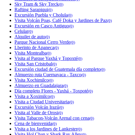
Sky Tram & Sky Treck
(0)
Rafting Sarapiqui
(0)
Excursión Puebla y Cholula
(0)
Visita Volcán Poas, Café Doka y Jardines de Paz
(0)
Excursión en Casco Antiguo
(0)
Celular
(0)
Alquiler de auto
(0)
Parque Nacional Cerro Verde
(0)
Lberinto de Apaneca
(0)
Visita Montealba
(0)
Visita al Parque Yaxhá y Topoxté
(0)
Visita San Cristobal
(0)
Excursión ciudad de Guatemala día completo
(0)
Almuerzo ruta Cuernavaca - Taxco
(0)
Visita Xochimilco
(0)
Almuerzo en Guadalajara
(0)
Día completo Flores - Yaxhá - Toxpoté
(0)
Visita a Xoximilco
(0)
Visita a Ciudad Universitaria
(0)
Excursión Volcán Irazú
(0)
Visita al Valle de Orosi
(0)
Visita Tabacon-Volcán Arenal con cena
(0)
Cena de bienvenida
(0)
Visita a los Jardines de Lankester
(0)
Visita Hol Chan y Shark Ray Alley
(0)