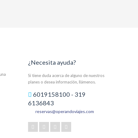
¿Necesita ayuda?
auna
Si tiene duda acerca de alguno de nuestros
planes o desea información, llámenos.
6019158100 - 319
6136843
reservas@operandoviajes.com