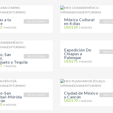
s a tu
México Cultural
SELECCIONAR
SELECC
ce
en 4 días
3
USD124
4 NOCHES
3 NOCHES
Expedición De
SELECC
Chiapas a
o, San
SELECCIONAR
Palenque
l,
USD275
juato y Tequila
4 NOCHES
7
7 NOCHES
o-San
Ciudad de México
SELECCIONAR
SELECC
obal-Mérida
y Cancún
cún
USD170
7 NOCHES
0
8 NOCHES