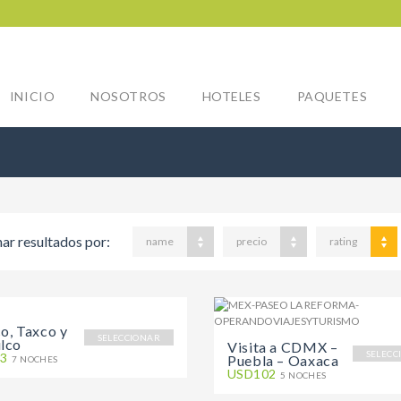
INICIO
NOSOTROS
HOTELES
PAQUETES
ar resultados por:
name
precio
rating
o, Taxco y
SELECCIONAR
lco
Visita a CDMX –
SELECC
3
Puebla – Oaxaca
7 NOCHES
USD102
5 NOCHES