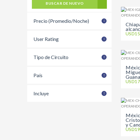
BUSCAR DE NUEVO
Precio (Promedio/Noche)
Chiapa
alcan
USD15
User Rating
Tipo de Circuito
Méxic
Migue
País
Guana
USD17
Incluye
Méxic
Crist
y Can
USD19