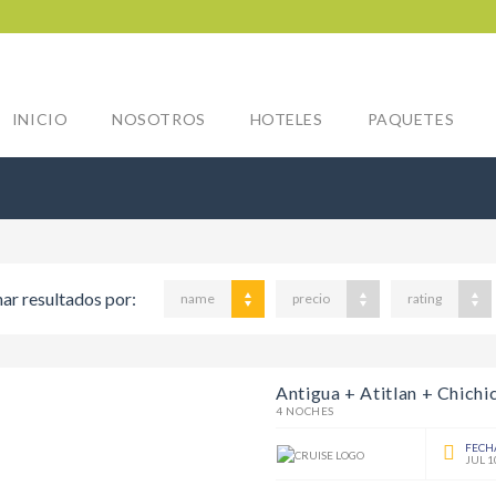
INICIO
NOSOTROS
HOTELES
PAQUETES
ar resultados por:
name
precio
rating
Antigua + Atitlan + Chich
4 NOCHES
FECH
JUL 1