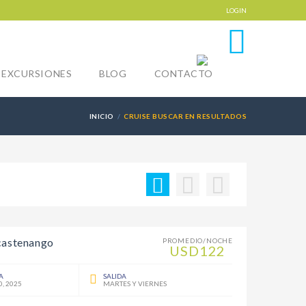
LOGIN
0
EXCURSIONES
BLOG
CONTACTO
INICIO
CRUISE BUSCAR EN RESULTADOS
icastenango
PROMEDIO/NOCHE
USD122
A
SALIDA
0, 2025
MARTES Y VIERNES