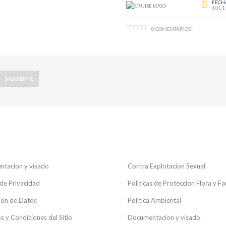
FECH
JUL 1
0 COMENTARIOS
SIGUIENTE
tacion y visado
Contra Explotacion Sexual
 de Privacidad
Politicas de Proteccion Flora y F
ion de Datos
Politica Ambiental
s y Condiciones del Sitio
Documentacion y visado