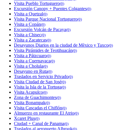
Visita Pueblo Tortuguero
(0)
Excursión Canopy + Puentes Colgantes
(0)
Visita a Quetzal
(0)
Visita Parque Nacional Tortuguero
(0)
Visita a Copán
(0)
Excursión Volcán de Pacaya
(0)
Visita a Chisec
(0)
Visita a Zacatecas
(0)
Desayunos Diarios en la ciudad de Mèxico y Taxco
(0)
Visita Pirámides de Teotihuacán
(0)
Visita a Pátzcuaro
(0)
Visita a Cuernavaca
(0)
Visita a Cholula
(0)
Desayuno en Ruta
(0)
Traslados en Servicio Privado
(0)
Visita Ciudad de San José
(0)
Visita la Isla de la Tortuga
(0)
Visita Acapulco
(0)
Zona de Guachimontes
(0)
Visita Bonampak
(0)
Visita Cascadas el Chiflón
(0)
Almuerzo en restaurante El Atrio
(0)
Xcaret Plus
(0)
Ciudad + Canal de Panama
(0)
Traslados al aeropuerto Albrook
(0)