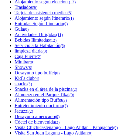
Alojamiento según elección.
(12)
Traslados
(6)
Tarjeta de asistencia medica
(5)
Alojamiento según Itinerario
(1)
Entradas Según Itinerario
(0)
Guía
(0)
Actividades Dirigidas
(11)
Bebidas Ilimitadas
(12)
Servicio a la Habitación
(6)
limpieza diaria
(3)
Caja Fuerte
(2)
Minibar
(9)
Shows
(8)
Desayuno tipo buffet
(0)
Kid´s club
(4)
snacks
(5)
Snacks en el área de la piscina
(2)
Almuerzo en el Parque Tikal
(0)
Alimentación tipo Buffet
(3)
Entretenimiento nocturno
(2)
Jacuzzi
(2)
Desayuno americano
(0)
Cóctel de bienvenida
(2)
Visita Chichicastenango - Lago Atitlan - Panajachel
(0)
Visita San Juan Laguna - Lago Atitlan
(0)