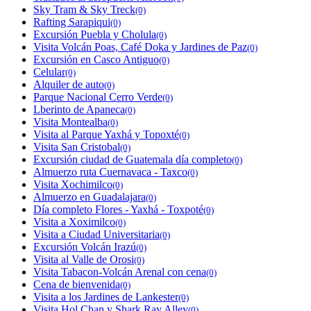
Sky Tram & Sky Treck
(0)
Rafting Sarapiqui
(0)
Excursión Puebla y Cholula
(0)
Visita Volcán Poas, Café Doka y Jardines de Paz
(0)
Excursión en Casco Antiguo
(0)
Celular
(0)
Alquiler de auto
(0)
Parque Nacional Cerro Verde
(0)
Lberinto de Apaneca
(0)
Visita Montealba
(0)
Visita al Parque Yaxhá y Topoxté
(0)
Visita San Cristobal
(0)
Excursión ciudad de Guatemala día completo
(0)
Almuerzo ruta Cuernavaca - Taxco
(0)
Visita Xochimilco
(0)
Almuerzo en Guadalajara
(0)
Día completo Flores - Yaxhá - Toxpoté
(0)
Visita a Xoximilco
(0)
Visita a Ciudad Universitaria
(0)
Excursión Volcán Irazú
(0)
Visita al Valle de Orosi
(0)
Visita Tabacon-Volcán Arenal con cena
(0)
Cena de bienvenida
(0)
Visita a los Jardines de Lankester
(0)
Visita Hol Chan y Shark Ray Alley
(0)