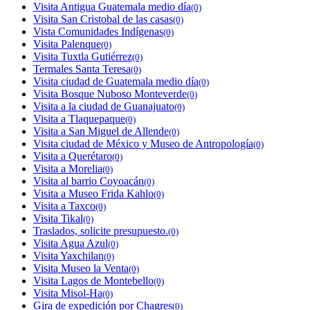
Visita Antigua Guatemala medio día
(0)
Visita San Cristobal de las casas
(0)
Vista Comunidades Indígenas
(0)
Visita Palenque
(0)
Visita Tuxtla Gutiérrez
(0)
Termales Santa Teresa
(0)
Visita ciudad de Guatemala medio día
(0)
Visita Bosque Nuboso Monteverde
(0)
Visita a la ciudad de Guanajuato
(0)
Visita a Tlaquepaque
(0)
Visita a San Miguel de Allende
(0)
Visita ciudad de México y Museo de Antropología
(0)
Visita a Querétaro
(0)
Visita a Morelia
(0)
Visita al barrio Coyoacán
(0)
Visita a Museo Frida Kahlo
(0)
Visita a Taxco
(0)
Visita Tikal
(0)
Traslados, solicite presupuesto.
(0)
Visita Agua Azul
(0)
Visita Yaxchilan
(0)
Visita Museo la Venta
(0)
Visita Lagos de Montebello
(0)
Visita Misol-Ha
(0)
Gira de expedición por Chagres
(0)