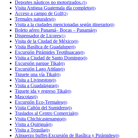
Deportes náuticos no motorizados.
(5)
Visita Antigua Guatemala día completo
(0)
Acceso a campo de Golf
(2)
Termales naturales
(0)
Visita a la ciudades mencionadas según itinerario
(0)
Boleto aéreo Panamá– Bocas – Panamá
(0)
Dispensador de Licores
(1)
Visita de la Ciudad de México
(0)
Visita Basílica de Guadalupe
(0)
Excursión Pirámides Teotihuacan
(0)
Visita a Ciudad de Santo Domingo
(0)
Excursión parque Tikal
(0)
Excursión Lago Atitlan
(0)
Tiquete una vía Tikal
(0)
Visita a Livingston
(0)
Visita a Guadalajara
(0)
Tiquete ida y regreso Tikal
(0)
Mascotas
(0)
Excursión Eco-Termales
(0)
Visita Cañón del Sumidero
(0)
Traslados al Centro Comercial
(0)
Visita Chichicastenango
(0)
Visita a Quiriguá
(0)
Visita a Tequila
(0)
Almuerzo buffet-Excursión de Basílica y Pirámides
(0)