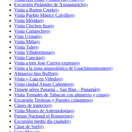
Excursión Pirámides de Xunantunich
(0)
Visita a Barton Creek
(0)
Visita Pueblo Mágico Calvillo
(0)
Visita Mérida
(0)
Visita Chichen Itza
(0)
Visita Campeche
(0)
Vista Uxmal
(0)
Visita Mitla
(0)
Visita Tule
(0)
Visita Villahermosa
(0)
Visita Cancún
(0)
Visita a tren Jose Cuervo express
(0)
Visita a la zona arqueológica de Guachimontoones
(0)
Almuerzo tipo Buffet
(0)
Visita y Cata en Viñedo
(0)
Visita ciudad Aguas Calientes
(0)
Tiquete aéreo Panamá – San Blas – Panamá
(0)
Visita Termales de Tabacon con almuerzo y cena
(0)
Excursión Tirolesas y Puentes colgantes
(0)
Clases de trapecio
(0)
Visita Museo de Antropologia
(0)
Parque Nacional el Boqueron
(0)
Excursión medio día ciudad
(0)
Clase de Surf
(0)
Cena Maya