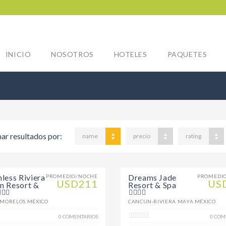
INICIO
NOSOTROS
HOTELES
PAQUETES
ar resultados por:
name
precio
rating
less Riviera
Dreams Jade
PROMEDIO/NOCHE
PROMEDI
USD211
US
n Resort &
Resort & Spa
 MORELOS MÉXICO
CANCUN-RIVIERA MAYA MÉXICO
0 COMENTARIOS
0 COM