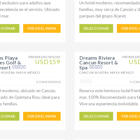
l exclusivo para adultos que
Un hotel moderno, recomendado
excelencia en el servicio. Ubicado
familias, muy cerca de Cancún y d
l mar.
parques del grupo Xcaret.
CCIONAR
VER EN EL MAPA
SELECCIONAR
VER EN EL
s Playa
Dreams Riviera
PROMEDIO/NOCHE
PROMEDI
USD159
US
es Golf &
Cancun Resort &
esort
Spa
-RIVIERA MAYA MÉXICO
CANCUN-RIVIERA MAYA MÉXICO
0 COMENTARIOS
0 COM
l moderno, ubicado en Cancún,
Reserva este hermoso hotel frent
stado de Quintana Roo, ideal para
mar, 100% Recomendado para fam
y familias.
Vive una experiencia inolvidable.
CCIONAR
VER EN EL MAPA
SELECCIONAR
VER EN EL