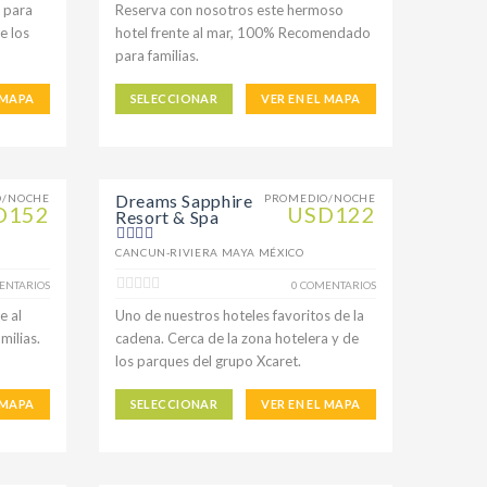
 para
Reserva con nosotros este hermoso
e los
hotel frente al mar, 100% Recomendado
para familias.
 MAPA
SELECCIONAR
VER EN EL MAPA
Dreams Sapphire
O/NOCHE
PROMEDIO/NOCHE
D152
USD122
Resort & Spa
CANCUN-RIVIERA MAYA MÉXICO
ENTARIOS
0 COMENTARIOS
e al
Uno de nuestros hoteles favoritos de la
ilias.
cadena. Cerca de la zona hotelera y de
los parques del grupo Xcaret.
 MAPA
SELECCIONAR
VER EN EL MAPA