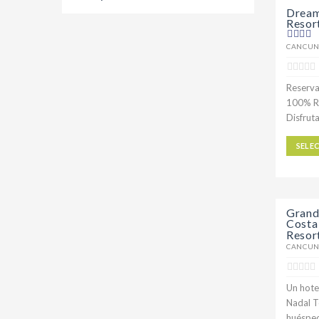
Dream
Resor
CANCUN
Reserva
100% Re
Disfrut
SELE
Grand
Costa
Resor
CANCUN
Un hotel
Nadal T
huésped