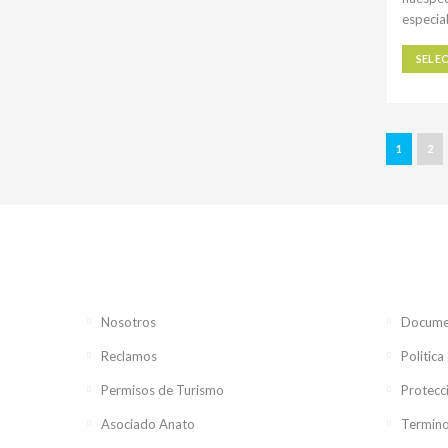
especial
SELE
1
2
Nosotros
Documen
Reclamos
Politica
Permisos de Turismo
Protecc
Asociado Anato
Termino