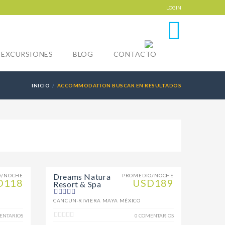
LOGIN
0
EXCURSIONES
BLOG
CONTACTO
INICIO
ACCOMMODATION BUSCAR EN RESULTADOS
Dreams Natura
O/NOCHE
PROMEDIO/NOCHE
D118
USD189
Resort & Spa
CANCUN-RIVIERA MAYA MÉXICO
ENTARIOS
0 COMENTARIOS