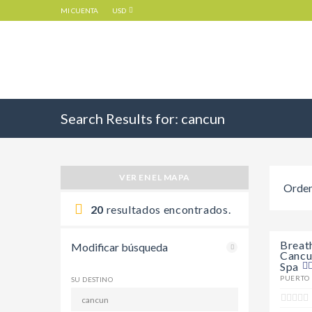
MI CUENTA
USD
Search Results for:
cancun
VER EN EL MAPA
Orden
20
resultados encontrados.
Breath
Modificar búsqueda
Cancu
Spa
PUERTO
SU DESTINO