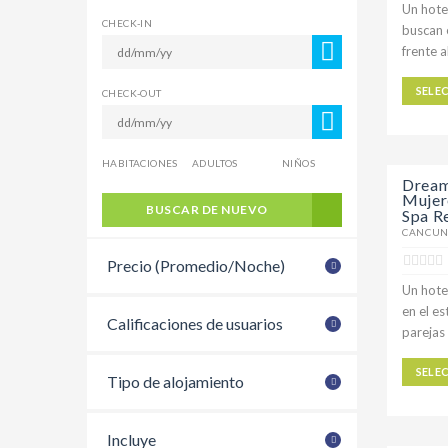
Un hote
CHECK-IN
buscan 
frente a
SELE
CHECK-OUT
HABITACIONES
ADULTOS
NIÑOS
Dream
Mujer
BUSCAR DE NUEVO
Spa R
CANCUN
Precio (Promedio/Noche)
Un hote
en el e
Calificaciones de usuarios
parejas 
SELE
Tipo de alojamiento
Incluye