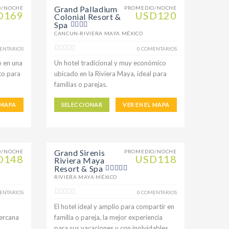
Grand Palladium
O/NOCHE
PROMEDIO/NOCHE
D169
USD120
Colonial Resort &
Spa
CANCUN-RIVIERA MAYA MÉXICO
ENTARIOS
0 COMENTARIOS
o en una
Un hotel tradicional y muy económico
to para
ubicado en la Riviera Maya, ideal para
familias o parejas.
 MAPA
SELECCIONAR
VER EN EL MAPA
Grand Sirenis
O/NOCHE
PROMEDIO/NOCHE
D148
USD118
Riviera Maya
Resort & Spa
RIVIERA MAYA MÉXICO
ENTARIOS
0 COMENTARIOS
El hotel ideal y amplio para compartir en
ercana
familia o pareja, la mejor experiencia
para sus vacaciones y con inolvidables