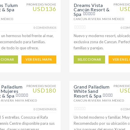
s Tulum
Dreams Vista
PROMEDIO/NOCHE
PROMEDI
USD136
US
t & Spa
Cancún Resort &
Spa
 MÉXICO
CANCUN-RIVIERA MAYA MÉXICO
0 COMENTARIOS
0 COM
 un hermoso hotel frente al mar,
Nuevo y moderno resort, ubicad
comendado para familias.
exclusiva zona de Cancun. Perfec
a de todo lo que ofrece.
familias y parejas.
CCIONAR
VER EN EL MAPA
SELECCIONAR
VER EN EL
 Palladium
Grand Palladium
PROMEDIO/NOCHE
PROMEDI
USD180
US
 Mujeres
White Sand
t & Spa
Resort & Spa
-RIVIERA MAYA MÉXICO
CANCUN-RIVIERA MAYA MÉXICO
0 COMENTARIOS
0 COM
 5 estrellas. Conozca el Rafa
Un hotel moderno y familiar. Muy
ennis Centre disponible para sus
Recomendado por su ubicación c
es, clases y programas
a los parques del grupo Xcaret .