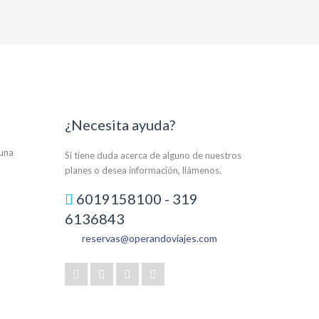
¿Necesita ayuda?
auna
Si tiene duda acerca de alguno de nuestros
planes o desea información, llámenos.
6019158100 - 319
6136843
reservas@operandoviajes.com