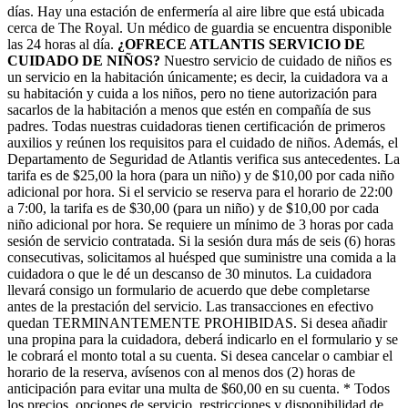
días. Hay una estación de enfermería al aire libre que está ubicada
cerca de The Royal. Un médico de guardia se encuentra disponible
las 24 horas al día.
¿OFRECE ATLANTIS SERVICIO DE
CUIDADO DE NIÑOS?
Nuestro servicio de cuidado de niños es
un servicio en la habitación únicamente; es decir, la cuidadora va a
su habitación y cuida a los niños, pero no tiene autorización para
sacarlos de la habitación a menos que estén en compañía de sus
padres. Todas nuestras cuidadoras tienen certificación de primeros
auxilios y reúnen los requisitos para el cuidado de niños. Además, el
Departamento de Seguridad de Atlantis verifica sus antecedentes. La
tarifa es de $25,00 la hora (para un niño) y de $10,00 por cada niño
adicional por hora. Si el servicio se reserva para el horario de 22:00
a 7:00, la tarifa es de $30,00 (para un niño) y de $10,00 por cada
niño adicional por hora. Se requiere un mínimo de 3 horas por cada
sesión de servicio contratada. Si la sesión dura más de seis (6) horas
consecutivas, solicitamos al huésped que suministre una comida a la
cuidadora o que le dé un descanso de 30 minutos. La cuidadora
llevará consigo un formulario de acuerdo que debe completarse
antes de la prestación del servicio. Las transacciones en efectivo
quedan TERMINANTEMENTE PROHIBIDAS. Si desea añadir
una propina para la cuidadora, deberá indicarlo en el formulario y se
le cobrará el monto total a su cuenta. Si desea cancelar o cambiar el
horario de la reserva, avísenos con al menos dos (2) horas de
anticipación para evitar una multa de $60,00 en su cuenta. * Todos
los precios, opciones de servicio, restricciones y disponibilidad de