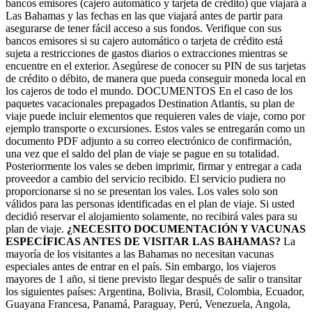
bancos emisores (cajero automático y tarjeta de crédito) que viajará a
Las Bahamas y las fechas en las que viajará antes de partir para
asegurarse de tener fácil acceso a sus fondos. Verifique con sus
bancos emisores si su cajero automático o tarjeta de crédito está
sujeta a restricciones de gastos diarios o extracciones mientras se
encuentre en el exterior. Asegúrese de conocer su PIN de sus tarjetas
de crédito o débito, de manera que pueda conseguir moneda local en
los cajeros de todo el mundo. DOCUMENTOS En el caso de los
paquetes vacacionales prepagados Destination Atlantis, su plan de
viaje puede incluir elementos que requieren vales de viaje, como por
ejemplo transporte o excursiones. Estos vales se entregarán como un
documento PDF adjunto a su correo electrónico de confirmación,
una vez que el saldo del plan de viaje se pague en su totalidad.
Posteriormente los vales se deben imprimir, firmar y entregar a cada
proveedor a cambio del servicio recibido. El servicio pudiera no
proporcionarse si no se presentan los vales. Los vales solo son
válidos para las personas identificadas en el plan de viaje. Si usted
decidió reservar el alojamiento solamente, no recibirá vales para su
plan de viaje.
¿NECESITO DOCUMENTACIÓN Y VACUNAS
ESPECÍFICAS ANTES DE VISITAR LAS BAHAMAS?
La
mayoría de los visitantes a las Bahamas no necesitan vacunas
especiales antes de entrar en el país. Sin embargo, los viajeros
mayores de 1 año, si tiene previsto llegar después de salir o transitar
los siguientes países: Argentina, Bolivia, Brasil, Colombia, Ecuador,
Guayana Francesa, Panamá, Paraguay, Perú, Venezuela, Angola,