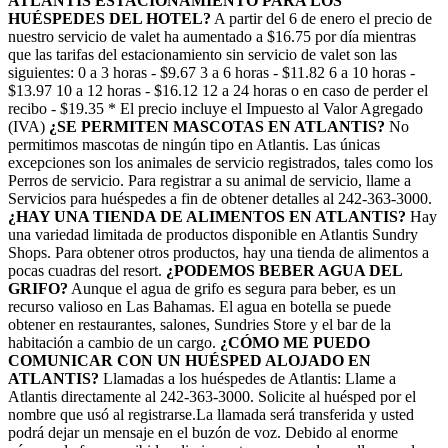
ATLANTIS ESTACIONAMIENTO PARA LOS
HUÉSPEDES DEL HOTEL?
A partir del 6 de enero el precio de
nuestro servicio de valet ha aumentado a $16.75 por día mientras
que las tarifas del estacionamiento sin servicio de valet son las
siguientes: 0 a 3 horas - $9.67 3 a 6 horas - $11.82 6 a 10 horas -
$13.97 10 a 12 horas - $16.12 12 a 24 horas o en caso de perder el
recibo - $19.35 * El precio incluye el Impuesto al Valor Agregado
(IVA)
¿SE PERMITEN MASCOTAS EN ATLANTIS?
No
permitimos mascotas de ningún tipo en Atlantis. Las únicas
excepciones son los animales de servicio registrados, tales como los
Perros de servicio. Para registrar a su animal de servicio, llame a
Servicios para huéspedes a fin de obtener detalles al 242-363-3000.
¿HAY UNA TIENDA DE ALIMENTOS EN ATLANTIS?
Hay
una variedad limitada de productos disponible en Atlantis Sundry
Shops. Para obtener otros productos, hay una tienda de alimentos a
pocas cuadras del resort.
¿PODEMOS BEBER AGUA DEL
GRIFO?
Aunque el agua de grifo es segura para beber, es un
recurso valioso en Las Bahamas. El agua en botella se puede
obtener en restaurantes, salones, Sundries Store y el bar de la
habitación a cambio de un cargo.
¿CÓMO ME PUEDO
COMUNICAR CON UN HUÉSPED ALOJADO EN
ATLANTIS?
Llamadas a los huéspedes de Atlantis: Llame a
Atlantis directamente al 242-363-3000. Solicite al huésped por el
nombre que usó al registrarse.La llamada será transferida y usted
podrá dejar un mensaje en el buzón de voz. Debido al enorme