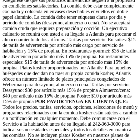
Asegúrese de que sus productos alimenticios lleguen a la propiedad
en condiciones satisfactorias. La comida debe estar completamente
cocinada y colocada en envases desechables envueltos en doble
papel aluminio. La comida debe tener etiquetas claras por día y
período de comidas (desayuno, almuerzo o cena). No se aceptará
comida cruda que requiera preparación y cocción. Un ejecutivo
culinario se reunirá con usted a su llegada a Atlantis para procurar el
almacenamiento de los artículos. Tarifas por servicio: En suites: $15
de tarifa de advertencia por artículo más cargo por servicio de
habitación y 15% de propina. En restaurantes gourmet: $35 de tarifa
de advertencia por artículo más 15% de propina. En restaurantes
especiales: $15 de tarifa de advertencia por artículo más 15% de
propina. Platos kosher proporcionados por Atlantis: Para aquellos
huéspedes que decidan no traer su propia comida kosher, Atlantis
ofrece un número limitado de platos principales congelados de
Weberman para desayuno, almuerzo o cena. Tarifas por servicio:
Desayuno: $30 por artículo más 15% de propina Almuerzo/cena:
$40 por artículo más 15% de propina Postre: $10 por artículo más
15% de propina
POR FAVOR TENGA EN CUENTA QUE:
Todos los precios, tarifas, servicios, opciones, selecciones de menú y
programes relacionados con la comida kosher están sujetos a cambio
sin notificación en cualquier momento. Debe comunicarse con el
Servicio a la habitación antes de su llegada al 242-363-3000 para
indicar sus necesidades especiales y todos los detalles en cuanto a
las comidas. No se incluyen platos Kosher en nuestros planes de