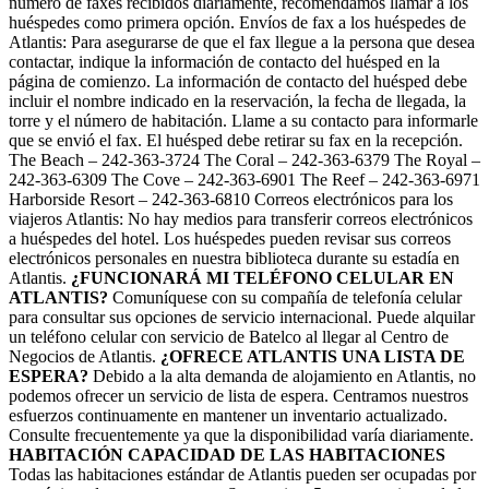
número de faxes recibidos diariamente, recomendamos llamar a los
huéspedes como primera opción. Envíos de fax a los huéspedes de
Atlantis: Para asegurarse de que el fax llegue a la persona que desea
contactar, indique la información de contacto del huésped en la
página de comienzo. La información de contacto del huésped debe
incluir el nombre indicado en la reservación, la fecha de llegada, la
torre y el número de habitación. Llame a su contacto para informarle
que se envió el fax. El huésped debe retirar su fax en la recepción.
The Beach – 242-363-3724 The Coral – 242-363-6379 The Royal –
242-363-6309 The Cove – 242-363-6901 The Reef – 242-363-6971
Harborside Resort – 242-363-6810 Correos electrónicos para los
viajeros Atlantis: No hay medios para transferir correos electrónicos
a huéspedes del hotel. Los huéspedes pueden revisar sus correos
electrónicos personales en nuestra biblioteca durante su estadía en
Atlantis.
¿FUNCIONARÁ MI TELÉFONO CELULAR EN
ATLANTIS?
Comuníquese con su compañía de telefonía celular
para consultar sus opciones de servicio internacional. Puede alquilar
un teléfono celular con servicio de Batelco al llegar al Centro de
Negocios de Atlantis.
¿OFRECE ATLANTIS UNA LISTA DE
ESPERA?
Debido a la alta demanda de alojamiento en Atlantis, no
podemos ofrecer un servicio de lista de espera. Centramos nuestros
esfuerzos continuamente en mantener un inventario actualizado.
Consulte frecuentemente ya que la disponibilidad varía diariamente.
HABITACIÓN
CAPACIDAD DE LAS HABITACIONES
Todas las habitaciones estándar de Atlantis pueden ser ocupadas por