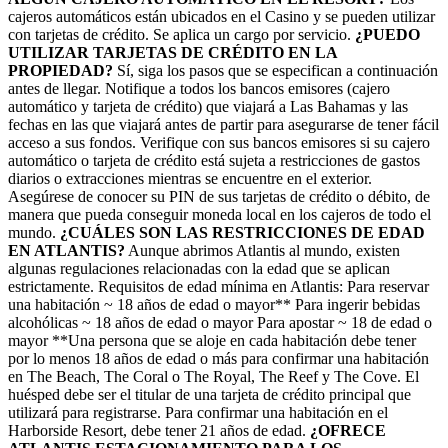
cajeros automáticos están ubicados en el Casino y se pueden utilizar
con tarjetas de crédito. Se aplica un cargo por servicio.
¿PUEDO
UTILIZAR TARJETAS DE CRÉDITO EN LA
PROPIEDAD?
Sí, siga los pasos que se especifican a continuación
antes de llegar. Notifique a todos los bancos emisores (cajero
automático y tarjeta de crédito) que viajará a Las Bahamas y las
fechas en las que viajará antes de partir para asegurarse de tener fácil
acceso a sus fondos. Verifique con sus bancos emisores si su cajero
automático o tarjeta de crédito está sujeta a restricciones de gastos
diarios o extracciones mientras se encuentre en el exterior.
Asegúrese de conocer su PIN de sus tarjetas de crédito o débito, de
manera que pueda conseguir moneda local en los cajeros de todo el
mundo.
¿CUÁLES SON LAS RESTRICCIONES DE EDAD
EN ATLANTIS?
Aunque abrimos Atlantis al mundo, existen
algunas regulaciones relacionadas con la edad que se aplican
estrictamente. Requisitos de edad mínima en Atlantis: Para reservar
una habitación ~ 18 años de edad o mayor** Para ingerir bebidas
alcohólicas ~ 18 años de edad o mayor Para apostar ~ 18 de edad o
mayor **Una persona que se aloje en cada habitación debe tener
por lo menos 18 años de edad o más para confirmar una habitación
en The Beach, The Coral o The Royal, The Reef y The Cove. El
huésped debe ser el titular de una tarjeta de crédito principal que
utilizará para registrarse. Para confirmar una habitación en el
Harborside Resort, debe tener 21 años de edad.
¿OFRECE