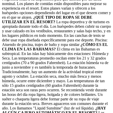
nominal. Los planes de comidas están disponibles para mejorar su
experiencia en el resort. Estos planes varían y ofrecen a los
huéspedes opciones dependiendo del lugar en el que deseen comer y
en el que se alojen.
¿QUÉ TIPO DE ROPA SE DEBE
UTILIZAR EN EL RESORT?
La ropa deportiva y de turismo es
apropiada durante todo el día. Los huéspedes deben cubrir su cuerpo
y usar calzado en los vestíbulos, restaurantes y salas bajo techo, y en
los lugares públicos en todo momento. En las canchas de tenis se
debe usar ropa diseñada específicamente para ese deporte. Piscina:
Atuendo de piscina, trajes de baño y ropa similar
¿CÓMO ES EL
CLIMA EN LAS BAHAMAS?
El clima en las Bahamas es
subtropical. En las islas hay básicamente dos estaciones: Húmeda y
Seca. Las temperaturas promedio oscilan entre los 21 y 32 grados
centígrados (70 a 90 grados Fahrenheit). La estación húmeda va de
junio a noviembre y es también la temporada de huracanes.
Tradicionalmente, hay un aumento de la actividad tropical entre
agosto y octubre. La estación seca, mucho más fresca y menos
húmeda, ocurre entre diciembre y mayo. Las temperaturas de tan
sólo 15 grados centígrados (60 grados Fahrenheit) durante la
estación seca son raras pero ocurren. Se recomienda vestir durante
las horas del día ropa ligera, holgada y de colores brillantes. Un
suéter o chaqueta ligera debe formar parte de su ropa de viaje
durante la estación seca. Breves aguaceros son comunes durante el
año. Los llamamos "Liquid Sunshine" (luz de sol líquida).
¿HAY
ALGÚN CAJERO AUTOMÁTICO EN EL RESORT?
Los