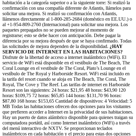
habitación a la categoría superior o a la siguiente torre: Si realizó la
confirmación con una compañía diferente de Atlantis, llámelos para
solicitar una mejora. Si realizó su confirmación con Atlantis,
llámenos directamente al 1-800-285-2684 (doméstico en EE.UU.) o
al +1-954-809-2760 (Internacional) para solicitar una mejora. Los
paquetes prepagados no se pueden mejorar al momento de
registrarse; esto se debe hacer con anticipación. Debe pagar la
diferencia por su mejora después de que se haya confirmado. Todas
las solicitudes de mejora dependen de la disponibilidad.
¿HAY
SERVICIO DE INTERNET EN LAS HABITACIONES?
Disfrute de la libertad de acceso a internet inalámbrico (WiFi). El
servicio de WiFi está disponible en el vestíbulo de The Beach, The
Coral Lounge en el vestibule de The Coral, Plato’s Lounge en el
vestíbulo de The Royal y Harborside Resort. WiFi está incluido en
la tarifa del resort cuando se aloja en The Beach, The Coral, The
Royal, The Cove y The Reef. Las tarifas de internet en Harborside
Resort son las siguientes: 24 horas: $21,95 48 horas: $43,90 120
horas: $109,75 72 horas: $65,85 144 horas: $131,70 96 horas:
$87,80 168 horas: $153,65 Cantidad de dispositivos: 4 Velocidad: 5
MB Todas las habitaciones ofrecen dos opciones para los visitantes
que prefieren acceder a Internet en la privacidad de sus habitaciones.
Hay un puerto de datos alámbrico disponible para quienes traigan su
computadora portátil, así como Internet inalámbrico (WiFi) a través
del menú interactivo de NXTV. Se proporcionan teclados
inalámbricos en cada habitación y el precio para estas dos opciones