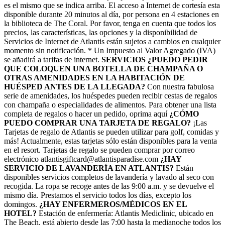
es el mismo que se indica arriba. El acceso a Internet de cortesía esta
disponible durante 20 minutos al día, por persona en 4 estaciones en
la biblioteca de The Coral. Por favor, tenga en cuenta que todos los
precios, las características, las opciones y la disponibilidad de
Servicios de Internet de Atlantis están sujetos a cambios en cualquier
momento sin notificación. * Un Impuesto al Valor Agregado (IVA)
se añadirá a tarifas de internet.
SERVICIOS
¿PUEDO PEDIR
QUE COLOQUEN UNA BOTELLA DE CHAMPAÑA O
OTRAS AMENIDADES EN LA HABITACIÓN DE
HUÉSPED ANTES DE LA LLEGADA?
Con nuestra fabulosa
serie de amenidades, los huéspedes pueden recibir cestas de regalos
con champaña o especialidades de alimentos. Para obtener una lista
completa de regalos o hacer un pedido, oprima aquí
¿CÓMO
PUEDO COMPRAR UNA TARJETA DE REGALO?
¡Las
Tarjetas de regalo de Atlantis se pueden utilizar para golf, comidas y
más! Actualmente, estas tarjetas sólo están disponibles para la venta
en el resort. Tarjetas de regalo se pueden comprar por correo
electrónico atlantisgiftcard@atlantisparadise.com
¿HAY
SERVICIO DE LAVANDERÍA EN ATLANTIS?
Están
disponibles servicios completos de lavandería y lavado al seco con
recogida. La ropa se recoge antes de las 9:00 a.m. y se devuelve el
mismo día. Prestamos el servicio todos los días, excepto los
domingos.
¿HAY ENFERMEROS/MÉDICOS EN EL
HOTEL?
Estación de enfermería: Atlantis Mediclinic, ubicado en
The Beach, está abierto desde las 7:00 hasta la medianoche todos los