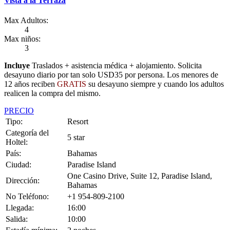
Vista a la Terraza
Max Adultos:
4
Max niños:
3
Incluye
Traslados + asistencia médica + alojamiento. Solicita
desayuno diario por tan solo USD35 por persona. Los menores de
12 años reciben
GRATIS
su desayuno siempre y cuando los adultos
realicen la compra del mismo.
PRECIO
Tipo:
Resort
Categoría del
5 star
Holtel:
País:
Bahamas
Ciudad:
Paradise Island
One Casino Drive, Suite 12, Paradise Island,
Dirección:
Bahamas
No Teléfono:
+1 954-809-2100
Llegada:
16:00
Salida:
10:00