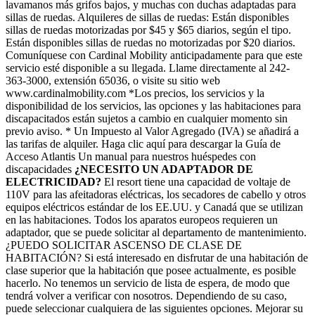
lavamanos más grifos bajos, y muchas con duchas adaptadas para
sillas de ruedas. Alquileres de sillas de ruedas: Están disponibles
sillas de ruedas motorizadas por $45 y $65 diarios, según el tipo.
Están disponibles sillas de ruedas no motorizadas por $20 diarios.
Comuníquese con Cardinal Mobility anticipadamente para que este
servicio esté disponible a su llegada. Llame directamente al 242-
363-3000, extensión 65036, o visite su sitio web
www.cardinalmobility.com *Los precios, los servicios y la
disponibilidad de los servicios, las opciones y las habitaciones para
discapacitados están sujetos a cambio en cualquier momento sin
previo aviso. * Un Impuesto al Valor Agregado (IVA) se añadirá a
las tarifas de alquiler. Haga clic aquí para descargar la Guía de
Acceso Atlantis Un manual para nuestros huéspedes con
discapacidades
¿NECESITO UN ADAPTADOR DE
ELECTRICIDAD?
El resort tiene una capacidad de voltaje de
110V para las afeitadoras eléctricas, los secadores de cabello y otros
equipos eléctricos estándar de los EE.UU. y Canadá que se utilizan
en las habitaciones. Todos los aparatos europeos requieren un
adaptador, que se puede solicitar al departamento de mantenimiento.
¿PUEDO SOLICITAR ASCENSO DE CLASE DE
HABITACIÓN? Si está interesado en disfrutar de una habitación de
clase superior que la habitación que posee actualmente, es posible
hacerlo. No tenemos un servicio de lista de espera, de modo que
tendrá volver a verificar con nosotros. Dependiendo de su caso,
puede seleccionar cualquiera de las siguientes opciones. Mejorar su