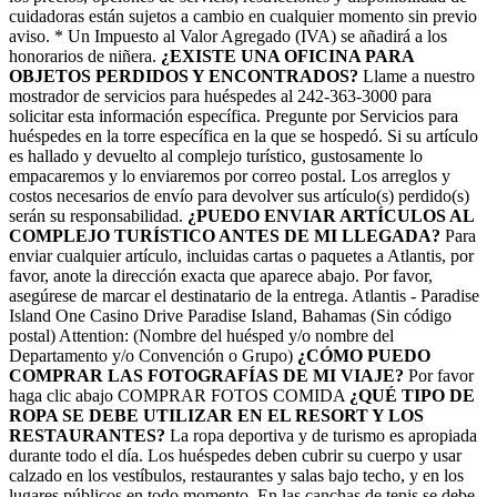
cuidadoras están sujetos a cambio en cualquier momento sin previo
aviso. * Un Impuesto al Valor Agregado (IVA) se añadirá a los
honorarios de niñera.
¿EXISTE UNA OFICINA PARA
OBJETOS PERDIDOS Y ENCONTRADOS?
Llame a nuestro
mostrador de servicios para huéspedes al 242-363-3000 para
solicitar esta información específica. Pregunte por Servicios para
huéspedes en la torre específica en la que se hospedó. Si su artículo
es hallado y devuelto al complejo turístico, gustosamente lo
empacaremos y lo enviaremos por correo postal. Los arreglos y
costos necesarios de envío para devolver sus artículo(s) perdido(s)
serán su responsabilidad.
¿PUEDO ENVIAR ARTÍCULOS AL
COMPLEJO TURÍSTICO ANTES DE MI LLEGADA?
Para
enviar cualquier artículo, incluidas cartas o paquetes a Atlantis, por
favor, anote la dirección exacta que aparece abajo. Por favor,
asegúrese de marcar el destinatario de la entrega. Atlantis - Paradise
Island One Casino Drive Paradise Island, Bahamas (Sin código
postal) Attention: (Nombre del huésped y/o nombre del
Departamento y/o Convención o Grupo)
¿CÓMO PUEDO
COMPRAR LAS FOTOGRAFÍAS DE MI VIAJE?
Por favor
haga clic abajo COMPRAR FOTOS COMIDA
¿QUÉ TIPO DE
ROPA SE DEBE UTILIZAR EN EL RESORT Y LOS
RESTAURANTES?
La ropa deportiva y de turismo es apropiada
durante todo el día. Los huéspedes deben cubrir su cuerpo y usar
calzado en los vestíbulos, restaurantes y salas bajo techo, y en los
lugares públicos en todo momento. En las canchas de tenis se debe