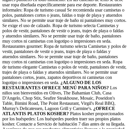
usar ropa diseñada específicamente para ese deporte. Restaurantes
informales: Ropa de turismo casual Se recomienda usar camisetas o
polos, pantalones cortos o jeans, faldas o traje de playa y atuendos
similares. No se permite usar traje de baño ni pantalones muy cortos.
Se exige el uso de calzado. Ropa de turismo selecta Camisetas y
polos de vestir, pantalones de vestir o jeans, trajes de playa o faldas
y atuendos similares. No se permite usar traje de baño, pantalones
muy cortos ni camisetas con logotipo o impresiones en seda.
Restaurantes gourmet: Ropa de turismo selecta Camisetas y polos de
vestir, pantalones de vestir o jeans, trajes de playa o faldas y
atuendos similares. No se permite usar traje de baño, pantalones
muy cortos ni camisetas con logotipo o impresiones en seda. Ropa
de turismo elegante Camisetas o polos de vestir, pantalones de vestir,
trajes de playa o faldas y atuendos similares. No se permite usar
pantalones cortos, jeans, zapatos deportivos ni camisetas con
logotipo o impresiones en seda.
¿ALGUNO DE LOS
RESTAURANTES OFRECE MENÚ PARA NIÑOS?
Los
niños son bienvenidos en Olives, The Bahamian Club, Casa
D'Angelo, Chop Stix, Seafire Steakhouse, Mosaic, Poseidon's
Table, Bimini Road, The Point Restaurant, Virgil's Real BBQ,
Murray's Delicatessen, Lagoon Grill y Carmine's.
¿OFRECE
ATLANTIS PLATOS KOSHER?
Platos kosher proporcionados
por los huéspedes: Los huéspedes pueden traer sus propios platos
kosher. Contacte a Servicio de habitación 7 días antes de su llegada.