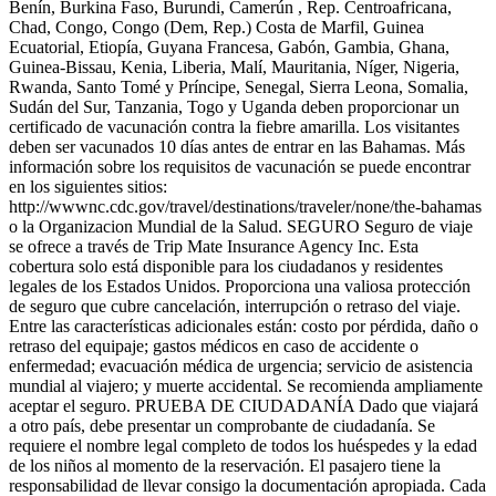
Benín, Burkina Faso, Burundi, Camerún , Rep. Centroafricana,
Chad, Congo, Congo (Dem, Rep.) Costa de Marfil, Guinea
Ecuatorial, Etiopía, Guyana Francesa, Gabón, Gambia, Ghana,
Guinea-Bissau, Kenia, Liberia, Malí, Mauritania, Níger, Nigeria,
Rwanda, Santo Tomé y Príncipe, Senegal, Sierra Leona, Somalia,
Sudán del Sur, Tanzania, Togo y Uganda deben proporcionar un
certificado de vacunación contra la fiebre amarilla. Los visitantes
deben ser vacunados 10 días antes de entrar en las Bahamas. Más
información sobre los requisitos de vacunación se puede encontrar
en los siguientes sitios:
http://wwwnc.cdc.gov/travel/destinations/traveler/none/the-bahamas
o la Organizacion Mundial de la Salud. SEGURO Seguro de viaje
se ofrece a través de Trip Mate Insurance Agency Inc. Esta
cobertura solo está disponible para los ciudadanos y residentes
legales de los Estados Unidos. Proporciona una valiosa protección
de seguro que cubre cancelación, interrupción o retraso del viaje.
Entre las características adicionales están: costo por pérdida, daño o
retraso del equipaje; gastos médicos en caso de accidente o
enfermedad; evacuación médica de urgencia; servicio de asistencia
mundial al viajero; y muerte accidental. Se recomienda ampliamente
aceptar el seguro. PRUEBA DE CIUDADANÍA Dado que viajará
a otro país, debe presentar un comprobante de ciudadanía. Se
requiere el nombre legal completo de todos los huéspedes y la edad
de los niños al momento de la reservación. El pasajero tiene la
responsabilidad de llevar consigo la documentación apropiada. Cada