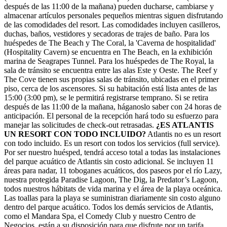
después de las 11:00 de la mañana) pueden ducharse, cambiarse y
almacenar artículos personales pequeños mientras siguen disfrutando
de las comodidades del resort. Las comodidades incluyen casilleros,
duchas, baños, vestidores y secadoras de trajes de baño. Para los
huéspedes de The Beach y The Coral, la 'Caverna de hospitalidad'
(Hospitality Cavern) se encuentra en The Beach, en la exhibición
marina de Seagrapes Tunnel. Para los huéspedes de The Royal, la
sala de tránsito se encuentra entre las alas Este y Oeste. The Reef y
The Cove tienen sus propias salas de tránsito, ubicadas en el primer
piso, cerca de los ascensores. Si su habitación está lista antes de las
15:00 (3:00 pm), se le permitirá registrarse temprano. Si se retira
después de las 11:00 de la mañana, háganoslo saber con 24 horas de
anticipación. El personal de la recepción hará todo su esfuerzo para
manejar las solicitudes de check-out retrasadas.
¿ES ATLANTIS
UN RESORT CON TODO INCLUIDO?
Atlantis no es un resort
con todo incluido. Es un resort con todos los servicios (full service).
Por ser nuestro huésped, tendrá acceso total a todas las instalaciones
del parque acuático de Atlantis sin costo adicional. Se incluyen 11
áreas para nadar, 11 toboganes acuáticos, dos paseos por el río Lazy,
nuestra protegida Paradise Lagoon, The Dig, la Predator’s Lagoon,
todos nuestros hábitats de vida marina y el área de la playa oceánica.
Las toallas para la playa se suministran diariamente sin costo alguno
dentro del parque acuático. Todos los demás servicios de Atlantis,
como el Mandara Spa, el Comedy Club y nuestro Centro de
Negocios, están a su disposición para que disfrute por un tarifa