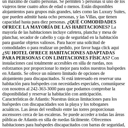
un máximo de cuatro personas. Se permiten 5 personas si uno de los
viajeros tiene cuatro años de edad o menos. Están disponibles
alojamientos para grupos más grandes, tales como las Luxury Suites,
que pueden admitir hasta ocho personas, y las Villas, que tienen
capacidad hasta para diez personas.
¿QUÉ COMODIDADES
OFRECE LA MAYORÍA DE LAS HABITACIONES?
La
mayoría de las habitaciones incluye cafetera, plancha y mesa de
planchar, secador de cabello y caja de seguridad en la habitación
para guardar objetos valiosos. Para hacer una solicitud de
comodidades o para realizar un pedido, por favor haga click aqui
¿SU HOTEL OFRECE HABITACIONES ADAPTADAS
PARA PERSONAS CON LIMITACIONES FÍSICAS?
Con
instalaciones casi totalmente accesibles en silla de ruedas, nos
esforzamos por proporcionar lo mejor para todos nuestros huéspedes
en Atlantis. Se ofrece un número limitado de opciones de
alojamiento para discapacitados. Si está interesado en reservar una
habitación para huéspedes con necesidades especiales, comuníquese
con nosotros al 242-363-3000 para que podamos comprobar la
disponibilidad y reservar la habitación con anticipación.
Características de Atlantis: Nuestras únicas limitaciones para los
huéspedes con discapacidades son la playa y los toboganes
acuáticos. Las áreas del vestíbulo entre las torres proporcionan
ascensores cerca de las escaleras. Se puede acceder a todas las áreas
públicas de Atlantis en silla de ruedas fácilmente. Ofrecemos
habitaciones para huéspedes discapacitados con barras de seguridad,