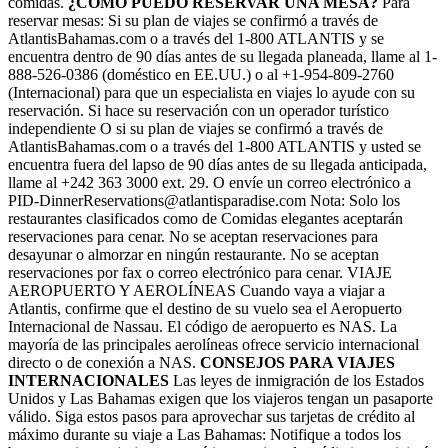
comidas.
¿CÓMO PUEDO RESERVAR UNA MESA?
Para
reservar mesas: Si su plan de viajes se confirmó a través de
AtlantisBahamas.com o a través del 1-800 ATLANTIS y se
encuentra dentro de 90 días antes de su llegada planeada, llame al 1-
888-526-0386 (doméstico en EE.UU.) o al +1-954-809-2760
(Internacional) para que un especialista en viajes lo ayude con su
reservación. Si hace su reservación con un operador turístico
independiente O si su plan de viajes se confirmó a través de
AtlantisBahamas.com o a través del 1-800 ATLANTIS y usted se
encuentra fuera del lapso de 90 días antes de su llegada anticipada,
llame al +242 363 3000 ext. 29. O envíe un correo electrónico a
PID-DinnerReservations@atlantisparadise.com Nota: Solo los
restaurantes clasificados como de Comidas elegantes aceptarán
reservaciones para cenar. No se aceptan reservaciones para
desayunar o almorzar en ningún restaurante. No se aceptan
reservaciones por fax o correo electrónico para cenar. VIAJE
AEROPUERTO Y AEROLÍNEAS Cuando vaya a viajar a
Atlantis, confirme que el destino de su vuelo sea el Aeropuerto
Internacional de Nassau. El código de aeropuerto es NAS. La
mayoría de las principales aerolíneas ofrece servicio internacional
directo o de conexión a NAS.
CONSEJOS PARA VIAJES
INTERNACIONALES
Las leyes de inmigración de los Estados
Unidos y Las Bahamas exigen que los viajeros tengan un pasaporte
válido. Siga estos pasos para aprovechar sus tarjetas de crédito al
máximo durante su viaje a Las Bahamas: Notifique a todos los