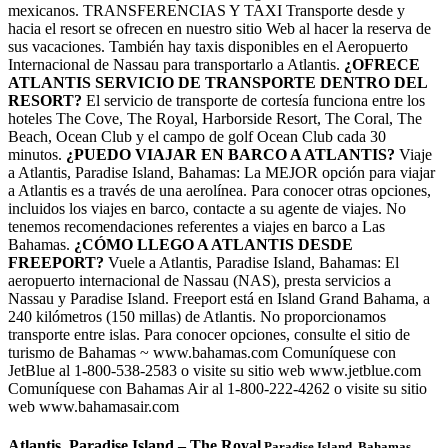
mexicanos. TRANSFERENCIAS Y TAXI Transporte desde y
hacia el resort se ofrecen en nuestro sitio Web al hacer la reserva de
sus vacaciones. También hay taxis disponibles en el Aeropuerto
Internacional de Nassau para transportarlo a Atlantis.
¿OFRECE
ATLANTIS SERVICIO DE TRANSPORTE DENTRO DEL
RESORT?
El servicio de transporte de cortesía funciona entre los
hoteles The Cove, The Royal, Harborside Resort, The Coral, The
Beach, Ocean Club y el campo de golf Ocean Club cada 30
minutos.
¿PUEDO VIAJAR EN BARCO A ATLANTIS?
Viaje
a Atlantis, Paradise Island, Bahamas: La MEJOR opción para viajar
a Atlantis es a través de una aerolínea. Para conocer otras opciones,
incluidos los viajes en barco, contacte a su agente de viajes. No
tenemos recomendaciones referentes a viajes en barco a Las
Bahamas.
¿CÓMO LLEGO A ATLANTIS DESDE
FREEPORT?
Vuele a Atlantis, Paradise Island, Bahamas: El
aeropuerto internacional de Nassau (NAS), presta servicios a
Nassau y Paradise Island. Freeport está en Island Grand Bahama, a
240 kilómetros (150 millas) de Atlantis. No proporcionamos
transporte entre islas. Para conocer opciones, consulte el sitio de
turismo de Bahamas ~ www.bahamas.com Comuníquese con
JetBlue al 1-800-538-2583 o visite su sitio web www.jetblue.com
Comuníquese con Bahamas Air al 1-800-222-4262 o visite su sitio
web www.bahamasair.com
Atlantis, Paradise Island – The Royal
Paradise Island, Bahamas