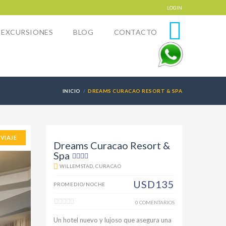
LOGIN
EXCURSIONES
BLOG
CONTACTO
0
INICIO
DREAMS CURACAO RESORT & SPA
 VIAJE
Dreams Curacao Resort &
Spa
WILLEMSTAD, CURACAO
USD135
PROMEDIO/NOCHE
0 COMENTARIOS
Un hotel nuevo y lujoso que asegura una