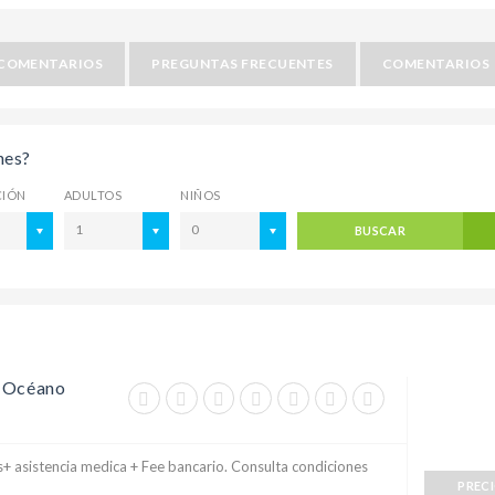
COMENTARIOS
PREGUNTAS FRECUENTES
COMENTARIOS
nes?
CIÓN
ADULTOS
NIÑOS
1
0
BUSCAR
l Océano
+ asistencia medica + Fee bancario. Consulta condiciones
PREC