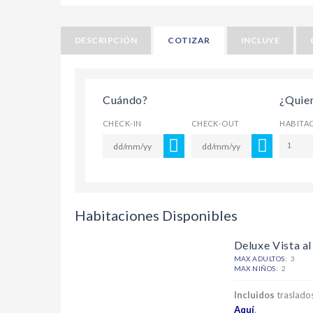
DESCRIPCIÓN
COTIZAR
INCLUYE
Cuándo?
¿Quie
CHECK-IN
CHECK-OUT
HABITA
1
Habitaciones Disponibles
Deluxe Vista a
MAX ADULTOS:
3
MAX NIÑOS:
2
Incluidos
traslados
Aquí
.