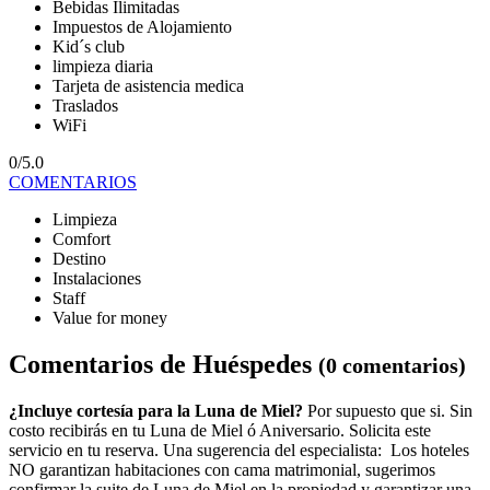
Bebidas Ilimitadas
Impuestos de Alojamiento
Kid´s club
limpieza diaria
Tarjeta de asistencia medica
Traslados
WiFi
0/5.0
COMENTARIOS
Limpieza
Comfort
Destino
Instalaciones
Staff
Value for money
Comentarios de Huéspedes
(0 comentarios)
¿Incluye cortesía para la Luna de Miel?
Por supuesto que si. Sin
costo recibirás en tu Luna de Miel ó Aniversario. Solicita este
servicio en tu reserva. Una sugerencia del especialista: Los hoteles
NO garantizan habitaciones con cama matrimonial, sugerimos
confirmar la suite de Luna de Miel en la propiedad y garantizar una