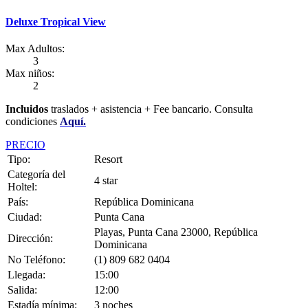
Deluxe Tropical View
Max Adultos:
3
Max niños:
2
Incluidos
traslados + asistencia + Fee bancario. Consulta
condicione
s
Aquí.
PRECIO
Tipo:
Resort
Categoría del
4 star
Holtel:
País:
República Dominicana
Ciudad:
Punta Cana
Playas, Punta Cana 23000, República
Dirección:
Dominicana
No Teléfono:
(1) 809 682 0404
Llegada:
15:00
Salida:
12:00
Estadía mínima:
3 noches