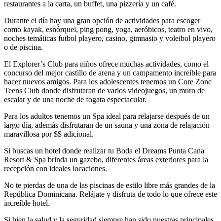
restaurantes a la carta, un buffet, una pizzería y un café.
Durante el día hay una gran opción de actividades para escoger
como kayak, esnórquel, ping pong, yoga, aeróbicos, teatro en vivo,
noches temáticas futbol playero, casino, gimnasio y voleibol playero
o de piscina.
El Explorer’s Club para niños ofrece muchas actividades, como el
concurso del mejor castillo de arena y un campamento increíble para
hacer nuevos amigos. Para los adolescentes tenemos un Core Zone
Teens Club donde disfrutaran de varios videojuegos, un muro de
escalar y de una noche de fogata espectacular.
Para los adultos tenemos un Spa ideal para relajarse después de un
largo día, además disfrutaran de un sauna y una zona de relajación
maravillosa por $$ adicional.
Si buscas un hotel donde realizar tu Boda el Dreams Punta Cana
Resort & Spa brinda un gazebo, diferentes áreas exteriores para la
recepción con ideales locaciones.
No te pierdas de una de las piscinas de estilo libre más grandes de la
República Dominicana. Relájate y disfruta de todo lo que ofrece este
increíble hotel.
Si bien la salud y la seguridad siempre han sido nuestras principales