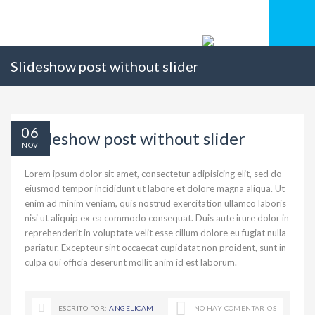
Slideshow post without slider
06
Slideshow post without slider
NOV
Lorem ipsum dolor sit amet, consectetur adipisicing elit, sed do
eiusmod tempor incididunt ut labore et dolore magna aliqua. Ut
enim ad minim veniam, quis nostrud exercitation ullamco laboris
nisi ut aliquip ex ea commodo consequat. Duis aute irure dolor in
reprehenderit in voluptate velit esse cillum dolore eu fugiat nulla
pariatur. Excepteur sint occaecat cupidatat non proident, sunt in
culpa qui officia deserunt mollit anim id est laborum.
ESCRITO POR:
ANGELICAM
NO HAY COMENTARIOS