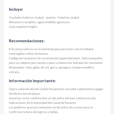
Incluye:
Traslados hotel en ciudad – puerto – hotel en ciudad
Almuerzo completo, agua y bebidas gaseosas
Guía español e inglés
Recomendaciones:
Esta excursión no se recomienda para personas con movilidad
restringida o niños de brazos.
Código de vestuario: Se recomienda zapato tipo tenis, bolso pequeño
para sus objetos personales y para su bienestar hidratación constante,
bloqueador solar, gafas de sol, gorra, paraguas o impermeable y
cámara.
Información Importante:
Opera saliendo desde ciudad de panamá consulte suplemento a pagar
desde la zona de playas
Horarios serán confirmados un día antes del tour conforme a las
indicaciones de la Autoridad del Canal de Panamá
Les pedimos que nos contacten un día antes de su tour para re-
confirmar la hora de ingreso y Salida.