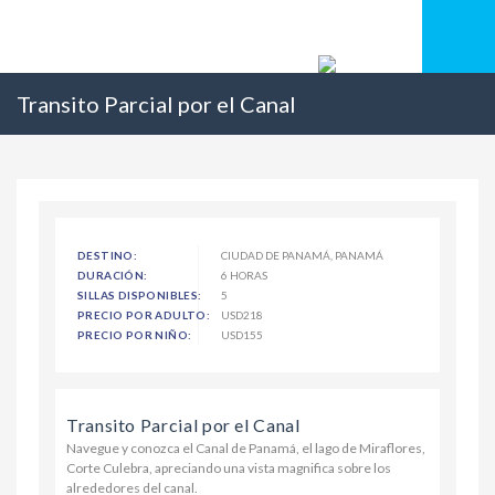
Transito Parcial por el Canal
DESTINO:
CIUDAD DE PANAMÁ, PANAMÁ
DURACIÓN:
6 HORAS
SILLAS DISPONIBLES:
5
PRECIO POR ADULTO:
USD218
PRECIO POR NIÑO:
USD155
Transito Parcial por el Canal
Navegue y conozca el Canal de Panamá, el lago de Miraflores,
Corte Culebra, apreciando una vista magnifica sobre los
alrededores del canal.