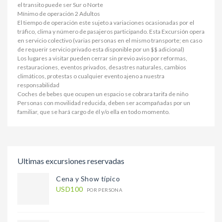
el transito puede ser Sur o Norte
Mínimo de operación 2 Adultos
El tiempo de operación este sujeto a variaciones ocasionadas por el
tráfico, clima y número de pasajeros participando. Esta Excursión opera
en servicio colectivo (varias personas en el mismo transporte; en caso
de requerir servicio privado esta disponible por un $$ adicional)
Los lugares a visitar pueden cerrar sin previo aviso por reformas,
restauraciones, eventos privados, desastres naturales, cambios
climáticos, protestas o cualquier evento ajeno a nuestra
responsabilidad
Coches de bebes que ocupen un espacio se cobrara tarifa de niño
Personas con movilidad reducida, deben ser acompañadas por un
familiar, que se hará cargo de él y/o ella en todo momento.
Ultimas excursiones reservadas
Cena y Show típico
USD100
POR PERSONA