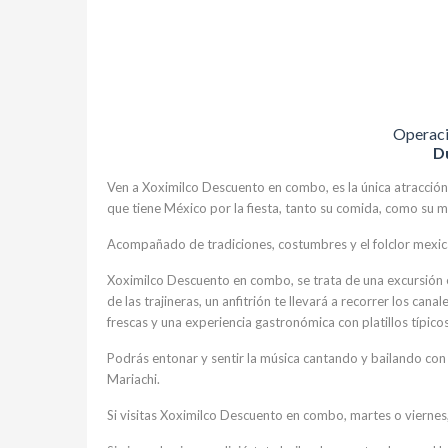
Operaci
D
Ven a Xoximilco Descuento en combo, es la única atracción,
que tiene México por la fiesta, tanto su comida, como su m
Acompañado de tradiciones, costumbres y el folclor mexican
Xoximilco Descuento en combo, se trata de una excursión e
de las trajineras, un anfitrión te llevará a recorrer los can
frescas y una experiencia gastronómica con platillos típico
Podrás entonar y sentir la música cantando y bailando con l
Mariachi.
Si visitas Xoximilco Descuento en combo, martes o viernes,