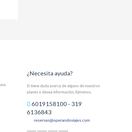
¿Necesita ayuda?
auna
Si tiene duda acerca de alguno de nuestros
planes o desea información, llámenos.
6019158100 - 319
6136843
reservas@operandoviajes.com