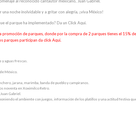
 homenaje al reconocido cantautor mexicano, Juan Gabriel.
 una noche inolvidable y a gritar con alegría, ¡viva México!
 que el parque ha implementado? Da un
Click Aqui.
 la promoción de parques, donde por la compra de 2 parques tienes el 15% d
os parques participan da click
Aqui.
 y aguas frescas.
 de México.
anchero, jarana, marimba, banda de pueblo y campiranos.
 los noventa en Xoximilco Retro.
Juan Gabriel.
niendo el ambiente con juegos, información de los platillos y una actitud festiva qu