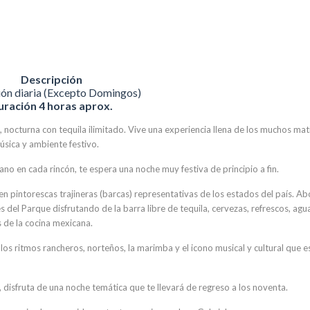
Descripción
ón diaria (Excepto Domingos)
uración 4 horas aprox.
 nocturna con tequila ilimitado. Vive una experiencia llena de los muchos mat
úsica y ambiente festivo.
o en cada rincón, te espera una noche muy festiva de principio a fin.
n pintorescas trajineras (barcas) representativas de los estados del país. A
ales del Parque disfrutando de la barra libre de tequila, cervezas, refrescos, agu
s de la cocina mexicana.
os ritmos rancheros, norteños, la marimba y el icono musical y cultural que es
 disfruta de una noche temática que te llevará de regreso a los noventa.