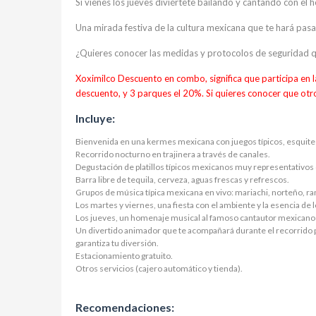
Si vienes los jueves diviértete bailando y cantando con el
Una mirada festiva de la cultura mexicana que te hará pasar
¿Quieres conocer las medidas y protocolos de seguridad
Xoximilco Descuento en combo, significa que participa en
descuento, y 3 parques el 20%. Si quieres conocer que otr
Incluye:
Bienvenida en una kermes mexicana con juegos típicos, esquites
Recorrido nocturno en trajinera a través de canales.
Degustación de platillos típicos mexicanos muy representativos
Barra libre de tequila, cerveza, aguas frescas y refrescos.
Grupos de música típica mexicana en vivo: mariachi, norteño, r
Los martes y viernes, una fiesta con el ambiente y la esencia de
Los jueves, un homenaje musical al famoso cantautor mexicano 
Un divertido animador que te acompañará durante el recorrido po
garantiza tu diversión.
Estacionamiento gratuito.
Otros servicios (cajero automático y tienda).
Recomendaciones: