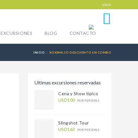
LOGIN
0
EXCURSIONES
BLOG
CONTACTO
INICIO
XOXIMILCO DESCUENTO EN COMBO
Ultimas excursiones reservadas
Cena y Show típico
USD100
POR PERSONA
Slingshot Tour
USD163
POR PERSONA