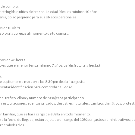
e de compra.
stringida o niños de brazos. La edad ideal es mínimo 10 años.
tenis, bolso pequeño para sus objetos personales
s de tu visita.
 solo si la agregas al momento de tu compra.
os de 48 horas.
 es que el menor tenga mínimo 7 años, así disfrutara la fiesta.)
e.
e septiembre a marzo y a las 8:30 pm de abril a agosto.
entar identificación para comprobar su edad.
 el tráfico, clima y número de pasajeros participando
s, restauraciones, eventos privados, desastres naturales, cambios climáticos, protest
familiar, que se hará cargo de él/ella en todo momento.
 la fecha de llegada, están sujetas a un cargo del 10% por gastos administrativos; de
án reembolsables.