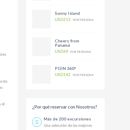
Sonny Island
USD213
POR PERSONA
Cheers from
Panamá
USD69
POR PERSONA
ices
POIN 360°
USD142
POR PERSONA
bordo
as
 el
¿Por qué reservar con Nosotros?
Más de 200 excursiones
Una selección de las mejores