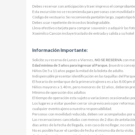
Debes reservar con anticipación y traer impreso el comprobant
Esta excursión no se recomienda para personas con movilidad re
Código de vestuario: Se recomienda pantalón largo, zapato tipo 
Debes usar repelente de insectos biodegradable.
Lleva efectivo o tarjeta para comprar souvenirs o adquirir las foto
Xoximilco Cancún incluye traslado de entrada y salida a su hotel
Información Importante:
Solicite su reserva de Lunes a Viernes,
NO SE RESERVA
con men
Edad mínima de 5 años para ingresar al Parque. (
nuestro consejo
Niños De 5 a 11 años pagan la mitad de la boleta de adulto.
Indispensable presentar identificación en las taquillas del Parqu
El horario de embarque de la primera trajinera es a las 8:00 pm d
Niños mayores a 1.40 m, pero menores de 12 años, deberán pres
Mínimo de operación dos adultos
El tiempo de operación esta sujeto a variaciones ocasionadas por
Los lugares a visitar pueden cerrar sin previo aviso por reforma
cualquier evento ajeno a nuestra responsabilidad.
Personas con movilidad reducida, deben ser acompañadas por un 
Las reservaciones canceladas con menos de 2 días de antelación a
días antes de la fecha de llegada, o en caso de no llegar, no ser
No es posible hacer el cambio de fecha el mismo día de tu visita.